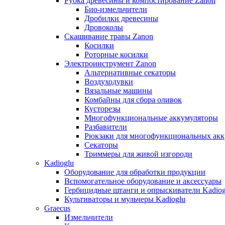
Рубка древесины и компостирование Zanon
Био-измельчители
Дробилки древесины
Дровоколы
Скашивание травы Zanon
Косилки
Роторные косилки
Электроинструмент Zanon
Альтернативные секаторы
Воздуходувки
Вязальные машины
Комбайны для сбора оливок
Кусторезы
Многофункциональные аккумуляторы
Разбавители
Рюкзаки для многофункциональных акк
Секаторы
Триммеры для живой изгороди
Kadioglu
Оборудование для обработки продукции
Вспомогательное оборудование и аксессуары
Гербицидные штанги и опрыскиватели Kadiog
Культиваторы и мульчеры Kadioglu
Graecus
Измельчители