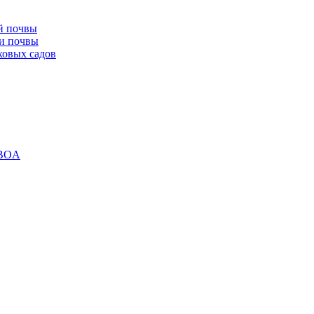
й почвы
ки почвы
ховых садов
 BOA