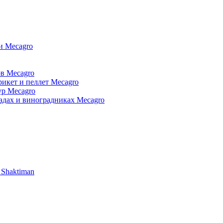
и Mecagro
в Mecagro
икет и пеллет Mecagro
ур Mecagro
адах и виноградниках Mecagro
 Shaktiman