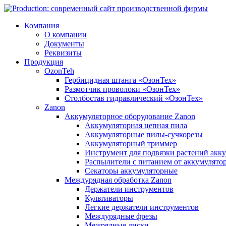
Компания
О компании
Документы
Реквизиты
Продукция
OzonTeh
Гербицидная штанга «ОзонТех»
Размотчик проволоки «ОзонТех»
Столбостав гидравлический «ОзонТех»
Zanon
Аккумуляторное оборудование Zanon
Аккумуляторная цепная пила
Аккумуляторные пилы-сучкорезы
Аккумуляторный триммер
Инструмент для подвязки растений акк
Распылители с питанием от аккумулято
Секаторы аккумуляторные
Междурядная обработка Zanon
Держатели инструментов
Культиваторы
Легкие держатели инструментов
Междурядные фрезы
Межрядные диски