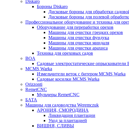
Diskaro
Бороны Diskaro
Дисковые бороны для обработки садово
Дисковые бороны для полевой обработ
Профессиональное оборудование и техника для оре
Оборудование для переработки орехов
Машины для очистки грецких орехов
Машины для очистки фундука
Машины для очистки миндаля
Машины для очистки арахиса
Техника для ореховых садов
BOA
Садовые электростатические опрыскиватели
MCMS Warka
Измельчители веток с битером MCMS Warka
Садовые косилки MCMS Warka
Orizzonti
RemetCNC
Мульчеры RemetCNC
БАТА
Машины для садоводства Weremczuk
АРОНИЯ, СМОРОДИНА
Ликвидация плантации
Уход за плантацией
ВИШНЯ, СЛИВЫ