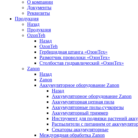
О компании
Документы
Реквизиты
Продукция
Назад
Продукция
OzonTeh
Назад
OzonTeh
Гербицидная штанга «ОзонТех»
Размотчик проволоки «ОзонТех»
Столбостав гидравлический «ОзонТех»
Zanon
Назад
Zanon
Аккумуляторное оборудование Zanon
Назад
Аккумуляторное оборудование Zanon
Аккумуляторная цепная пила
Аккумуляторные пилы-сучкорезы
Аккумуляторный триммер
Инструмент для подвязки растений акк
Распылители с питанием от аккумулято
Секаторы аккумуляторные
Междурядная обработка Zanon