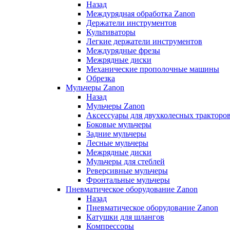
Назад
Междурядная обработка Zanon
Держатели инструментов
Культиваторы
Легкие держатели инструментов
Междурядные фрезы
Межрядные диски
Механические прополочные машины
Обрезка
Мульчеры Zanon
Назад
Мульчеры Zanon
Аксессуары для двухколесных тракторо
Боковые мульчеры
Задние мульчеры
Лесные мульчеры
Межрядные диски
Мульчеры для стеблей
Реверсивные мульчеры
Фронтальные мульчеры
Пневматическое оборудование Zanon
Назад
Пневматическое оборудование Zanon
Катушки для шлангов
Компрессоры