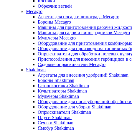
Косилки
Обрезчик ветвей
Mecagro
Агрегат для посадки винограда Mecagro
Бороны Mecagro
Машины для приготовления рабочей жидкост
Машины для садов и виноградников Mecagro
Мульчеры Mecagro
Оборудование для приготовления комбикормо
Оборудование для производства топливных бр
Опрыскиватели для обработки полевых культ
Приспособления для внесения гербицидов в с
Садовые опрыскиватели Mecagro
Shaktiman
Агрегаты для внесения удобрений Shaktiman
Бороны Shaktiman
Газонокосилки Shaktiman
Культиваторы Shaktiman
Мульчеры Shaktiman
Оборудование для послеуборочной обработки
Оборудование для уборки Shaktiman
Опрыскиватели Shaktiman
Плуги Shaktiman
Сеялки Shaktiman
Ямобур Shaktiman