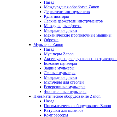
Назад
Междурядная обработка Zanon
Держатели инструментов
Культиваторы
Легкие держатели инструментов
Междурядные фрезы
Межрядные диски
Механические прополочные машины
Обрезка
Мульчеры Zanon
Назад
Мульчеры Zanon
Аксессуары для двухколесных тракторо
Боковые мульчеры
Задние мульчеры
Лесные мульчеры
Межрядные диски
Мульчеры для стеблей
Реверсивные мульчеры
Фронтальные мульчеры
Пневматическое оборудование Zanon
Назад
Пневматическое оборудование Zanon
Катушки для шлангов
Компрессоры