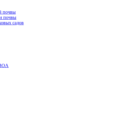
й почвы
ки почвы
ховых садов
 BOA