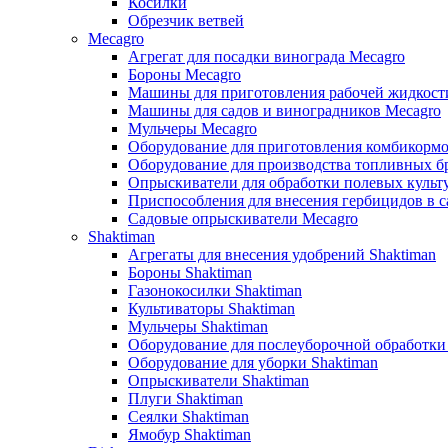
Косилки
Обрезчик ветвей
Mecagro
Агрегат для посадки винограда Mecagro
Бороны Mecagro
Машины для приготовления рабочей жидкост
Машины для садов и виноградников Mecagro
Мульчеры Mecagro
Оборудование для приготовления комбикормо
Оборудование для производства топливных бр
Опрыскиватели для обработки полевых культ
Приспособления для внесения гербицидов в с
Садовые опрыскиватели Mecagro
Shaktiman
Агрегаты для внесения удобрений Shaktiman
Бороны Shaktiman
Газонокосилки Shaktiman
Культиваторы Shaktiman
Мульчеры Shaktiman
Оборудование для послеуборочной обработки
Оборудование для уборки Shaktiman
Опрыскиватели Shaktiman
Плуги Shaktiman
Сеялки Shaktiman
Ямобур Shaktiman