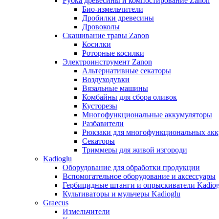
Рубка древесины и компостирование Zanon
Био-измельчители
Дробилки древесины
Дровоколы
Скашивание травы Zanon
Косилки
Роторные косилки
Электроинструмент Zanon
Альтернативные секаторы
Воздуходувки
Вязальные машины
Комбайны для сбора оливок
Кусторезы
Многофункциональные аккумуляторы
Разбавители
Рюкзаки для многофункциональных акк
Секаторы
Триммеры для живой изгороди
Kadioglu
Оборудование для обработки продукции
Вспомогательное оборудование и аксессуары
Гербицидные штанги и опрыскиватели Kadiog
Культиваторы и мульчеры Kadioglu
Graecus
Измельчители