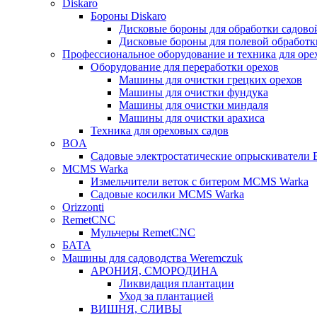
Diskaro
Бороны Diskaro
Дисковые бороны для обработки садово
Дисковые бороны для полевой обработ
Профессиональное оборудование и техника для оре
Оборудование для переработки орехов
Машины для очистки грецких орехов
Машины для очистки фундука
Машины для очистки миндаля
Машины для очистки арахиса
Техника для ореховых садов
BOA
Садовые электростатические опрыскиватели
MCMS Warka
Измельчители веток с битером MCMS Warka
Садовые косилки MCMS Warka
Orizzonti
RemetCNC
Мульчеры RemetCNC
БАТА
Машины для садоводства Weremczuk
АРОНИЯ, СМОРОДИНА
Ликвидация плантации
Уход за плантацией
ВИШНЯ, СЛИВЫ