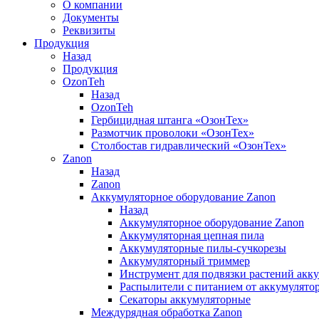
О компании
Документы
Реквизиты
Продукция
Назад
Продукция
OzonTeh
Назад
OzonTeh
Гербицидная штанга «ОзонТех»
Размотчик проволоки «ОзонТех»
Столбостав гидравлический «ОзонТех»
Zanon
Назад
Zanon
Аккумуляторное оборудование Zanon
Назад
Аккумуляторное оборудование Zanon
Аккумуляторная цепная пила
Аккумуляторные пилы-сучкорезы
Аккумуляторный триммер
Инструмент для подвязки растений акк
Распылители с питанием от аккумулято
Секаторы аккумуляторные
Междурядная обработка Zanon