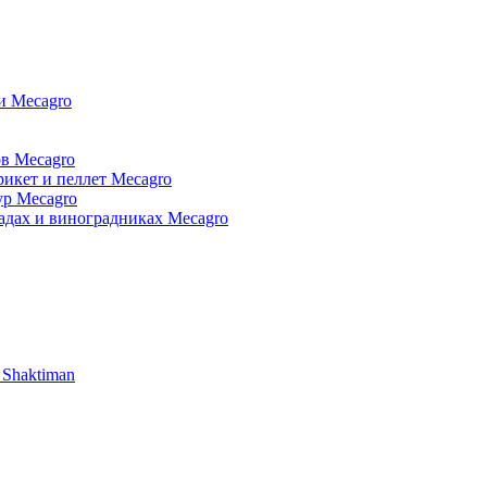
и Mecagro
в Mecagro
икет и пеллет Mecagro
ур Mecagro
адах и виноградниках Mecagro
 Shaktiman