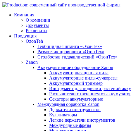
Компания
О компании
Документы
Реквизиты
Продукция
OzonTeh
Гербицидная штанга «ОзонТех»
Размотчик проволоки «ОзонТех»
Столбостав гидравлический «ОзонТех»
Zanon
Аккумуляторное оборудование Zanon
Аккумуляторная цепная пила
Аккумуляторные пилы-сучкорезы
Аккумуляторный триммер
Инструмент для подвязки растений акк
Распылители с питанием от аккумулято
Секаторы аккумуляторные
Междурядная обработка Zanon
Держатели инструментов
Культиваторы
Легкие держатели инструментов
Междурядные фрезы
Межрядные диски