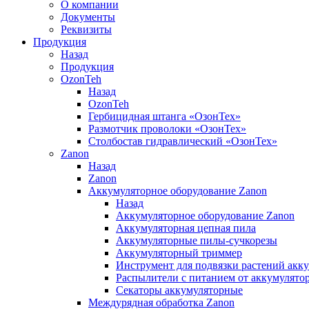
О компании
Документы
Реквизиты
Продукция
Назад
Продукция
OzonTeh
Назад
OzonTeh
Гербицидная штанга «ОзонТех»
Размотчик проволоки «ОзонТех»
Столбостав гидравлический «ОзонТех»
Zanon
Назад
Zanon
Аккумуляторное оборудование Zanon
Назад
Аккумуляторное оборудование Zanon
Аккумуляторная цепная пила
Аккумуляторные пилы-сучкорезы
Аккумуляторный триммер
Инструмент для подвязки растений акк
Распылители с питанием от аккумулято
Секаторы аккумуляторные
Междурядная обработка Zanon