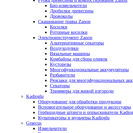
Рубка древесины и компостирование Zanon
Био-измельчители
Дробилки древесины
Дровоколы
Скашивание травы Zanon
Косилки
Роторные косилки
Электроинструмент Zanon
Альтернативные секаторы
Воздуходувки
Вязальные машины
Комбайны для сбора оливок
Кусторезы
Многофункциональные аккумуляторы
Разбавители
Рюкзаки для многофункциональных акк
Секаторы
Триммеры для живой изгороди
Kadioglu
Оборудование для обработки продукции
Вспомогательное оборудование и аксессуары
Гербицидные штанги и опрыскиватели Kadiog
Культиваторы и мульчеры Kadioglu
Graecus
Измельчители