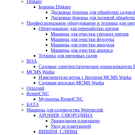
Diskaro
Бороны Diskaro
Дисковые бороны для обработки садово
Дисковые бороны для полевой обработ
Профессиональное оборудование и техника для оре
Оборудование для переработки орехов
Машины для очистки грецких орехов
Машины для очистки фундука
Машины для очистки миндаля
Машины для очистки арахиса
Техника для ореховых садов
BOA
Садовые электростатические опрыскиватели
MCMS Warka
Измельчители веток с битером MCMS Warka
Садовые косилки MCMS Warka
Orizzonti
RemetCNC
Мульчеры RemetCNC
БАТА
Машины для садоводства Weremczuk
АРОНИЯ, СМОРОДИНА
Ликвидация плантации
Уход за плантацией
ВИШНЯ, СЛИВЫ