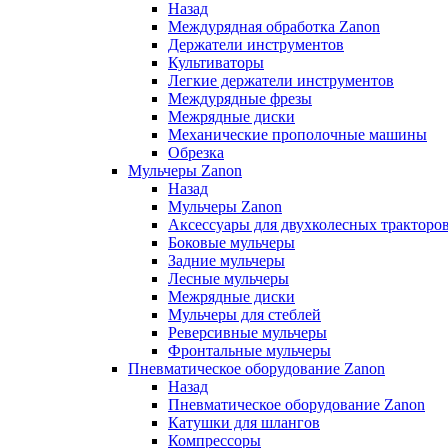
Назад
Междурядная обработка Zanon
Держатели инструментов
Культиваторы
Легкие держатели инструментов
Междурядные фрезы
Межрядные диски
Механические прополочные машины
Обрезка
Мульчеры Zanon
Назад
Мульчеры Zanon
Аксессуары для двухколесных тракторо
Боковые мульчеры
Задние мульчеры
Лесные мульчеры
Межрядные диски
Мульчеры для стеблей
Реверсивные мульчеры
Фронтальные мульчеры
Пневматическое оборудование Zanon
Назад
Пневматическое оборудование Zanon
Катушки для шлангов
Компрессоры