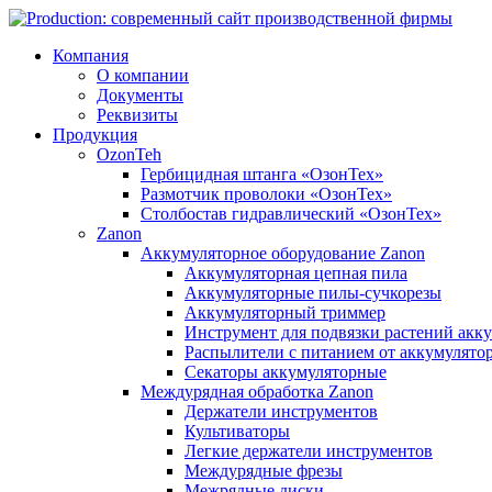
Компания
О компании
Документы
Реквизиты
Продукция
OzonTeh
Гербицидная штанга «ОзонТех»
Размотчик проволоки «ОзонТех»
Столбостав гидравлический «ОзонТех»
Zanon
Аккумуляторное оборудование Zanon
Аккумуляторная цепная пила
Аккумуляторные пилы-сучкорезы
Аккумуляторный триммер
Инструмент для подвязки растений акк
Распылители с питанием от аккумулято
Секаторы аккумуляторные
Междурядная обработка Zanon
Держатели инструментов
Культиваторы
Легкие держатели инструментов
Междурядные фрезы
Межрядные диски