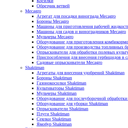
Косилки
Обрезчик ветвей
Mecagro
Агрегат для посадки винограда Mecagro
Бороны Mecagro
Машины для приготовления рабочей жидкост
Машины для садов и виноградников Mecagro
Мульчеры Mecagro
Оборудование для приготовления комбикормо
Оборудование для производства топливных бр
Опрыскиватели для обработки полевых культ
Приспособления для внесения гербицидов в с
Садовые опрыскиватели Mecagro
Shaktiman
Агрегаты для внесения удобрений Shaktiman
Бороны Shaktiman
Газонокосилки Shaktiman
Культиваторы Shaktiman
Мульчеры Shaktiman
Оборудование для послеуборочной обработки
Оборудование для уборки Shaktiman
Опрыскиватели Shaktiman
Плуги Shaktiman
Сеялки Shaktiman
Ямобур Shaktiman