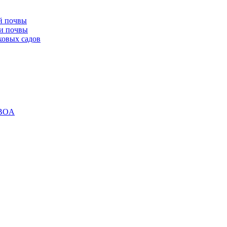
й почвы
ки почвы
ховых садов
 BOA