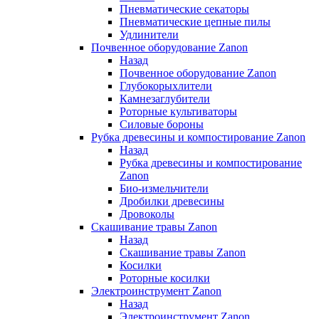
Пневматические секаторы
Пневматические цепные пилы
Удлинители
Почвенное оборудование Zanon
Назад
Почвенное оборудование Zanon
Глубокорыхлители
Камнезаглубители
Роторные культиваторы
Силовые бороны
Рубка древесины и компостирование Zanon
Назад
Рубка древесины и компостирование
Zanon
Био-измельчители
Дробилки древесины
Дровоколы
Скашивание травы Zanon
Назад
Скашивание травы Zanon
Косилки
Роторные косилки
Электроинструмент Zanon
Назад
Электроинструмент Zanon