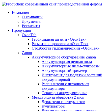
Компания
О компании
Документы
Реквизиты
Продукция
OzonTeh
Гербицидная штанга «ОзонТех»
Размотчик проволоки «ОзонТех»
Столбостав гидравлический «ОзонТех»
Zanon
Аккумуляторное оборудование Zanon
Аккумуляторная цепная пила
Аккумуляторные пилы-сучкорезы
Аккумуляторный триммер
Инструмент для подвязки растений
аккумуляторный
Распылители с питанием от
аккумулятора
Секаторы аккумуляторные
Междурядная обработка Zanon
Держатели инструментов
Культиваторы
Легкие держатели инструментов