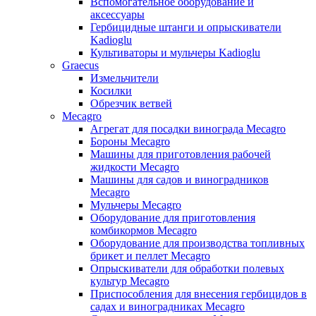
Вспомогательное оборудование и
аксессуары
Гербицидные штанги и опрыскиватели
Kadioglu
Культиваторы и мульчеры Kadioglu
Graecus
Измельчители
Косилки
Обрезчик ветвей
Mecagro
Агрегат для посадки винограда Mecagro
Бороны Mecagro
Машины для приготовления рабочей
жидкости Mecagro
Машины для садов и виноградников
Mecagro
Мульчеры Mecagro
Оборудование для приготовления
комбикормов Mecagro
Оборудование для производства топливных
брикет и пеллет Mecagro
Опрыскиватели для обработки полевых
культур Mecagro
Приспособления для внесения гербицидов в
садах и виноградниках Mecagro