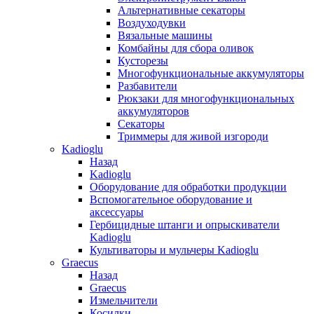
Альтернативные секаторы
Воздуходувки
Вязальные машины
Комбайны для сбора оливок
Кусторезы
Многофункциональные аккумуляторы
Разбавители
Рюкзаки для многофункциональных
аккумуляторов
Секаторы
Триммеры для живой изгороди
Kadioglu
Назад
Kadioglu
Оборудование для обработки продукции
Вспомогательное оборудование и
аксессуары
Гербицидные штанги и опрыскиватели
Kadioglu
Культиваторы и мульчеры Kadioglu
Graecus
Назад
Graecus
Измельчители
Косилки