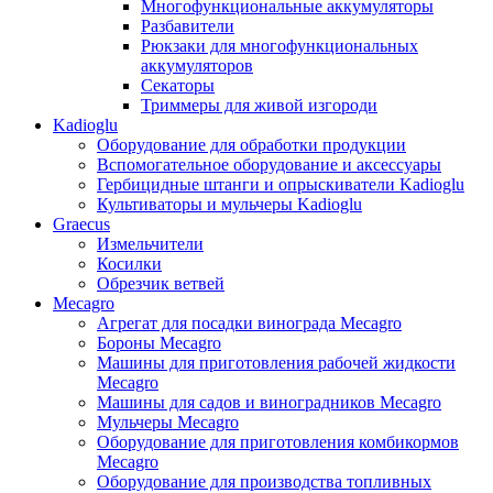
Многофункциональные аккумуляторы
Разбавители
Рюкзаки для многофункциональных
аккумуляторов
Секаторы
Триммеры для живой изгороди
Kadioglu
Оборудование для обработки продукции
Вспомогательное оборудование и аксессуары
Гербицидные штанги и опрыскиватели Kadioglu
Культиваторы и мульчеры Kadioglu
Graecus
Измельчители
Косилки
Обрезчик ветвей
Mecagro
Агрегат для посадки винограда Mecagro
Бороны Mecagro
Машины для приготовления рабочей жидкости
Mecagro
Машины для садов и виноградников Mecagro
Мульчеры Mecagro
Оборудование для приготовления комбикормов
Mecagro
Оборудование для производства топливных