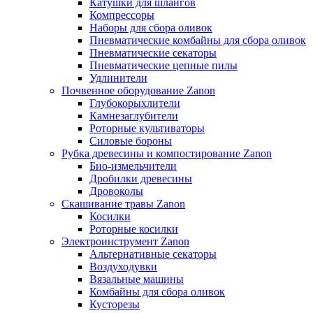
Катушки для шлангов
Компрессоры
Наборы для сбора оливок
Пневматические комбайны для сбора оливок
Пневматические секаторы
Пневматические цепные пилы
Удлинители
Почвенное оборудование Zanon
Глубокорыхлители
Камнезаглубители
Роторные культиваторы
Силовые бороны
Рубка древесины и компостирование Zanon
Био-измельчители
Дробилки древесины
Дровоколы
Скашивание травы Zanon
Косилки
Роторные косилки
Электроинструмент Zanon
Альтернативные секаторы
Воздуходувки
Вязальные машины
Комбайны для сбора оливок
Кусторезы