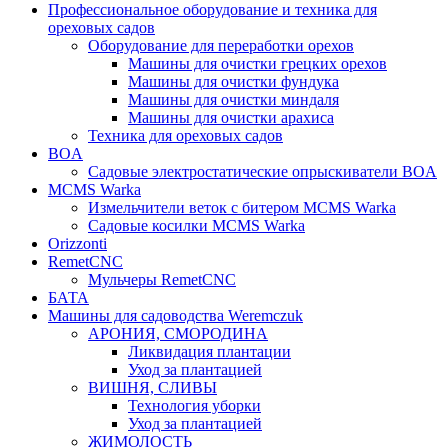
Профессиональное оборудование и техника для
ореховых садов
Оборудование для переработки орехов
Машины для очистки грецких орехов
Машины для очистки фундука
Машины для очистки миндаля
Машины для очистки арахиса
Техника для ореховых садов
BOA
Садовые электростатические опрыскиватели BOA
MCMS Warka
Измельчители веток с битером MCMS Warka
Садовые косилки MCMS Warka
Orizzonti
RemetCNC
Мульчеры RemetCNC
БАТА
Машины для садоводства Weremczuk
АРОНИЯ, СМОРОДИНА
Ликвидация плантации
Уход за плантацией
ВИШНЯ, СЛИВЫ
Технология уборки
Уход за плантацией
ЖИМОЛОСТЬ