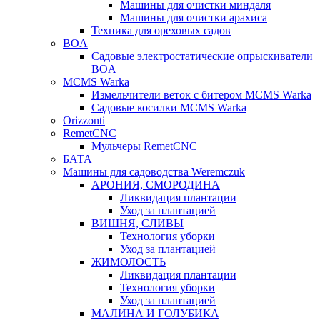
Машины для очистки миндаля
Машины для очистки арахиса
Техника для ореховых садов
BOA
Садовые электростатические опрыскиватели
BOA
MCMS Warka
Измельчители веток с битером MCMS Warka
Садовые косилки MCMS Warka
Orizzonti
RemetCNC
Мульчеры RemetCNC
БАТА
Машины для садоводства Weremczuk
АРОНИЯ, СМОРОДИНА
Ликвидация плантации
Уход за плантацией
ВИШНЯ, СЛИВЫ
Технология уборки
Уход за плантацией
ЖИМОЛОСТЬ
Ликвидация плантации
Технология уборки
Уход за плантацией
МАЛИНА И ГОЛУБИКА