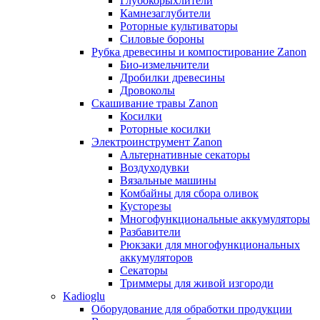
Глубокорыхлители
Камнезаглубители
Роторные культиваторы
Силовые бороны
Рубка древесины и компостирование Zanon
Био-измельчители
Дробилки древесины
Дровоколы
Скашивание травы Zanon
Косилки
Роторные косилки
Электроинструмент Zanon
Альтернативные секаторы
Воздуходувки
Вязальные машины
Комбайны для сбора оливок
Кусторезы
Многофункциональные аккумуляторы
Разбавители
Рюкзаки для многофункциональных
аккумуляторов
Секаторы
Триммеры для живой изгороди
Kadioglu
Оборудование для обработки продукции