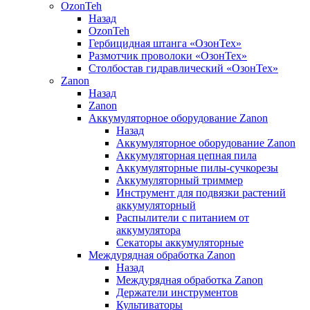
OzonTeh
Назад
OzonTeh
Гербицидная штанга «ОзонТех»
Размотчик проволоки «ОзонТех»
Столбостав гидравлический «ОзонТех»
Zanon
Назад
Zanon
Аккумуляторное оборудование Zanon
Назад
Аккумуляторное оборудование Zanon
Аккумуляторная цепная пила
Аккумуляторные пилы-сучкорезы
Аккумуляторный триммер
Инструмент для подвязки растений
аккумуляторный
Распылители с питанием от
аккумулятора
Секаторы аккумуляторные
Междурядная обработка Zanon
Назад
Междурядная обработка Zanon
Держатели инструментов
Культиваторы