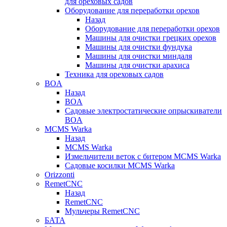
для ореховых садов
Оборудование для переработки орехов
Назад
Оборудование для переработки орехов
Машины для очистки грецких орехов
Машины для очистки фундука
Машины для очистки миндаля
Машины для очистки арахиса
Техника для ореховых садов
BOA
Назад
BOA
Садовые электростатические опрыскиватели
BOA
MCMS Warka
Назад
MCMS Warka
Измельчители веток с битером MCMS Warka
Садовые косилки MCMS Warka
Orizzonti
RemetCNC
Назад
RemetCNC
Мульчеры RemetCNC
БАТА