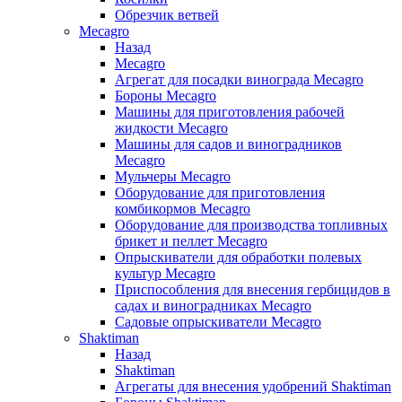
Обрезчик ветвей
Mecagro
Назад
Mecagro
Агрегат для посадки винограда Mecagro
Бороны Mecagro
Машины для приготовления рабочей
жидкости Mecagro
Машины для садов и виноградников
Mecagro
Мульчеры Mecagro
Оборудование для приготовления
комбикормов Mecagro
Оборудование для производства топливных
брикет и пеллет Mecagro
Опрыскиватели для обработки полевых
культур Mecagro
Приспособления для внесения гербицидов в
садах и виноградниках Mecagro
Садовые опрыскиватели Mecagro
Shaktiman
Назад
Shaktiman
Агрегаты для внесения удобрений Shaktiman