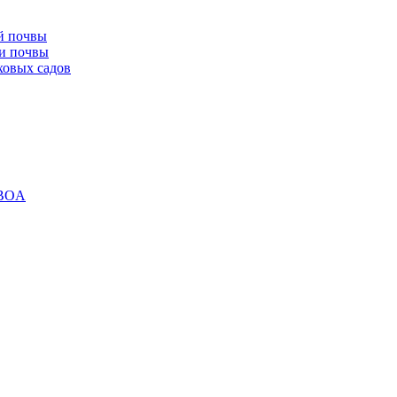
й почвы
ки почвы
ховых садов
 BOA