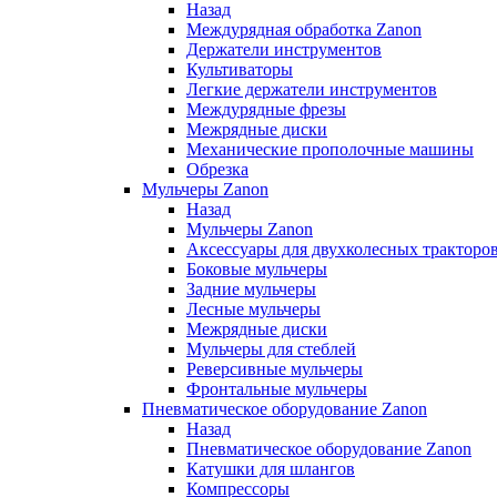
Назад
Междурядная обработка Zanon
Держатели инструментов
Культиваторы
Легкие держатели инструментов
Междурядные фрезы
Межрядные диски
Механические прополочные машины
Обрезка
Мульчеры Zanon
Назад
Мульчеры Zanon
Аксессуары для двухколесных тракторо
Боковые мульчеры
Задние мульчеры
Лесные мульчеры
Межрядные диски
Мульчеры для стеблей
Реверсивные мульчеры
Фронтальные мульчеры
Пневматическое оборудование Zanon
Назад
Пневматическое оборудование Zanon
Катушки для шлангов
Компрессоры