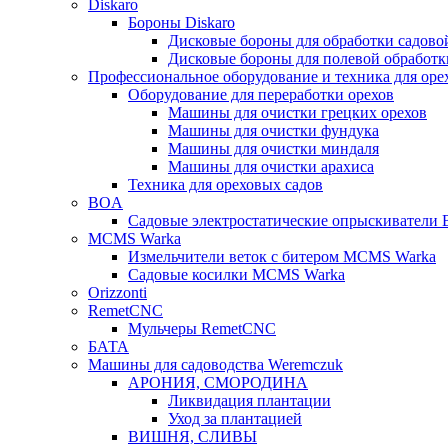
Diskaro
Бороны Diskaro
Дисковые бороны для обработки садово
Дисковые бороны для полевой обработ
Профессиональное оборудование и техника для оре
Оборудование для переработки орехов
Машины для очистки грецких орехов
Машины для очистки фундука
Машины для очистки миндаля
Машины для очистки арахиса
Техника для ореховых садов
BOA
Садовые электростатические опрыскиватели
MCMS Warka
Измельчители веток с битером MCMS Warka
Садовые косилки MCMS Warka
Orizzonti
RemetCNC
Мульчеры RemetCNC
БАТА
Машины для садоводства Weremczuk
АРОНИЯ, СМОРОДИНА
Ликвидация плантации
Уход за плантацией
ВИШНЯ, СЛИВЫ