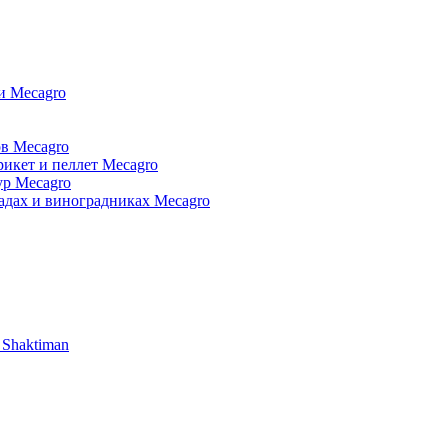
и Mecagro
в Mecagro
икет и пеллет Mecagro
ур Mecagro
адах и виноградниках Mecagro
 Shaktiman