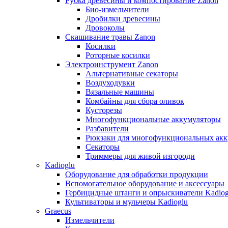
Рубка древесины и компостирование Zanon
Био-измельчители
Дробилки древесины
Дровоколы
Скашивание травы Zanon
Косилки
Роторные косилки
Электроинструмент Zanon
Альтернативные секаторы
Воздуходувки
Вязальные машины
Комбайны для сбора оливок
Кусторезы
Многофункциональные аккумуляторы
Разбавители
Рюкзаки для многофункциональных акк
Секаторы
Триммеры для живой изгороди
Kadioglu
Оборудование для обработки продукции
Вспомогательное оборудование и аксессуары
Гербицидные штанги и опрыскиватели Kadiog
Культиваторы и мульчеры Kadioglu
Graecus
Измельчители