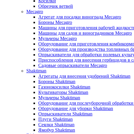
Косилки
Обрезчик ветвей
Mecagro
Агрегат для посадки винограда Mecagro
Бороны Mecagro
Машины для приготовления рабочей жидкост
Машины для садов и виноградников Mecagro
Мульчеры Mecagro
Оборудование для приготовления комбикормо
Оборудование для производства топливных бр
Опрыскиватели для обработки полевых культ
Приспособления для внесения гербицидов в с
Садовые опрыскиватели Mecagro
Shaktiman
Агрегаты для внесения удобрений Shaktiman
Бороны Shaktiman
Газонокосилки Shaktiman
Культиваторы Shaktiman
Мульчеры Shaktiman
Оборудование для послеуборочной обработки
Оборудование для уборки Shaktiman
Опрыскиватели Shaktiman
Плуги Shaktiman
Сеялки Shaktiman
Ямобур Shaktiman