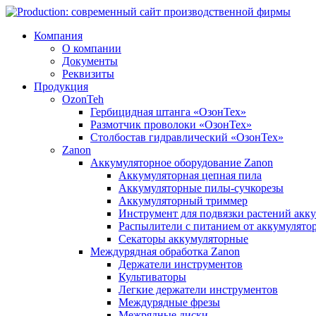
Компания
О компании
Документы
Реквизиты
Продукция
OzonTeh
Гербицидная штанга «ОзонТех»
Размотчик проволоки «ОзонТех»
Столбостав гидравлический «ОзонТех»
Zanon
Аккумуляторное оборудование Zanon
Аккумуляторная цепная пила
Аккумуляторные пилы-сучкорезы
Аккумуляторный триммер
Инструмент для подвязки растений акк
Распылители с питанием от аккумулято
Секаторы аккумуляторные
Междурядная обработка Zanon
Держатели инструментов
Культиваторы
Легкие держатели инструментов
Междурядные фрезы
Межрядные диски