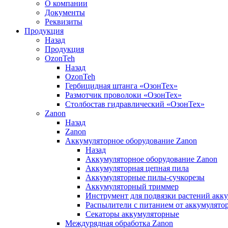
О компании
Документы
Реквизиты
Продукция
Назад
Продукция
OzonTeh
Назад
OzonTeh
Гербицидная штанга «ОзонТех»
Размотчик проволоки «ОзонТех»
Столбостав гидравлический «ОзонТех»
Zanon
Назад
Zanon
Аккумуляторное оборудование Zanon
Назад
Аккумуляторное оборудование Zanon
Аккумуляторная цепная пила
Аккумуляторные пилы-сучкорезы
Аккумуляторный триммер
Инструмент для подвязки растений акк
Распылители с питанием от аккумулято
Секаторы аккумуляторные
Междурядная обработка Zanon