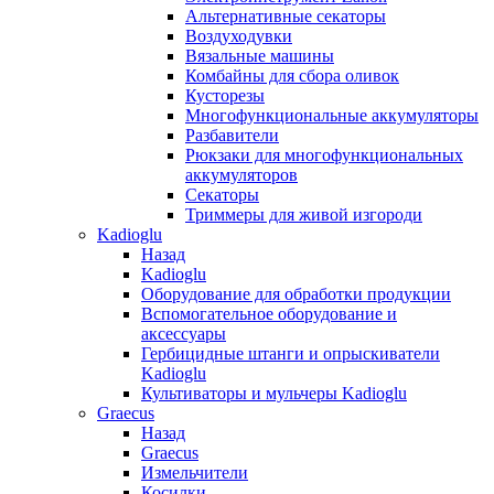
Альтернативные секаторы
Воздуходувки
Вязальные машины
Комбайны для сбора оливок
Кусторезы
Многофункциональные аккумуляторы
Разбавители
Рюкзаки для многофункциональных
аккумуляторов
Секаторы
Триммеры для живой изгороди
Kadioglu
Назад
Kadioglu
Оборудование для обработки продукции
Вспомогательное оборудование и
аксессуары
Гербицидные штанги и опрыскиватели
Kadioglu
Культиваторы и мульчеры Kadioglu
Graecus
Назад
Graecus
Измельчители
Косилки