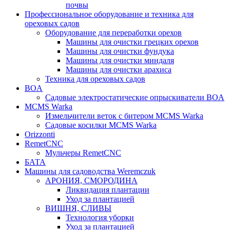
почвы
Профессиональное оборудование и техника для
ореховых садов
Оборудование для переработки орехов
Машины для очистки грецких орехов
Машины для очистки фундука
Машины для очистки миндаля
Машины для очистки арахиса
Техника для ореховых садов
BOA
Садовые электростатические опрыскиватели BOA
MCMS Warka
Измельчители веток с битером MCMS Warka
Садовые косилки MCMS Warka
Orizzonti
RemetCNC
Мульчеры RemetCNC
БАТА
Машины для садоводства Weremczuk
АРОНИЯ, СМОРОДИНА
Ликвидация плантации
Уход за плантацией
ВИШНЯ, СЛИВЫ
Технология уборки
Уход за плантацией