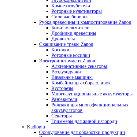
Глубокорыхлители
Камнезаглубители
Роторные культиваторы
Силовые бороны
Рубка древесины и компостирование Zanon
Био-измельчители
Дробилки древесины
Дровоколы
Скашивание травы Zanon
Косилки
Роторные косилки
Электроинструмент Zanon
Альтернативные секаторы
Воздуходувки
Вязальные машины
Комбайны для сбора оливок
Кусторезы
Многофункциональные аккумуляторы
Разбавители
Рюкзаки для многофункциональных
аккумуляторов
Секаторы
Триммеры для живой изгороди
Kadioglu
Оборудование для обработки продукции