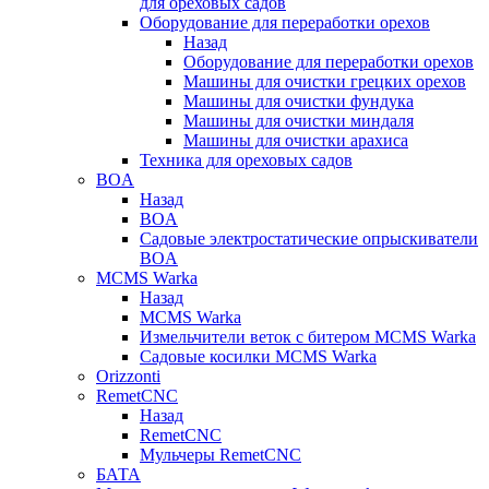
для ореховых садов
Оборудование для переработки орехов
Назад
Оборудование для переработки орехов
Машины для очистки грецких орехов
Машины для очистки фундука
Машины для очистки миндаля
Машины для очистки арахиса
Техника для ореховых садов
BOA
Назад
BOA
Садовые электростатические опрыскиватели
BOA
MCMS Warka
Назад
MCMS Warka
Измельчители веток с битером MCMS Warka
Садовые косилки MCMS Warka
Orizzonti
RemetCNC
Назад
RemetCNC
Мульчеры RemetCNC
БАТА