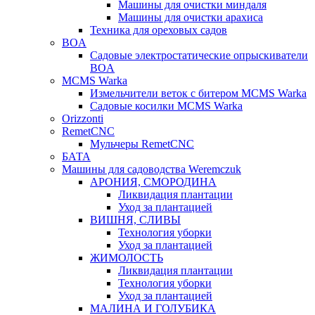
Машины для очистки миндаля
Машины для очистки арахиса
Техника для ореховых садов
BOA
Садовые электростатические опрыскиватели
BOA
MCMS Warka
Измельчители веток с битером MCMS Warka
Садовые косилки MCMS Warka
Orizzonti
RemetCNC
Мульчеры RemetCNC
БАТА
Машины для садоводства Weremczuk
АРОНИЯ, СМОРОДИНА
Ликвидация плантации
Уход за плантацией
ВИШНЯ, СЛИВЫ
Технология уборки
Уход за плантацией
ЖИМОЛОСТЬ
Ликвидация плантации
Технология уборки
Уход за плантацией
МАЛИНА И ГОЛУБИКА