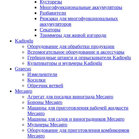
Кусторезы
Многофункциональные аккумуляторы
Разбавители
Рюкзаки для многофункциональных
аккумуляторов
Секаторы
Триммеры для живой изгороди
Kadioglu
Оборудование для обработки продукции
Вспомогательное оборудование и аксессуары
Гербицидные штанги и опрыскиватели Kadioglu
Культиваторы и мульчеры Kadioglu
Graecus
Измельчители
Косилки
Обрезчик ветвей
Mecagro
Агрегат для посадки винограда Mecagro
Бороны Mecagro
Машины для приготовления рабочей жидкости
Mecagro
Машины для садов и виноградников Mecagro
Мульчеры Mecagro
Оборудование для приготовления комбикормов
Mecagro