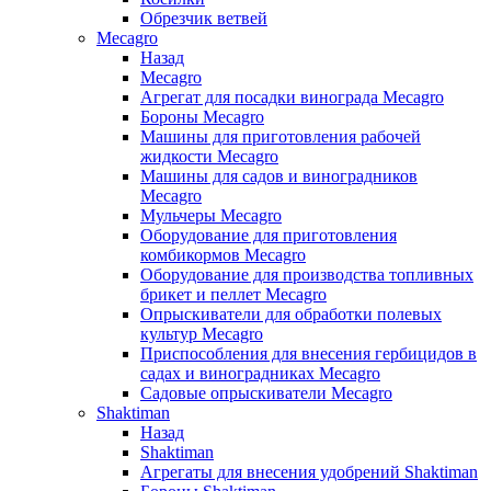
Обрезчик ветвей
Mecagro
Назад
Mecagro
Агрегат для посадки винограда Mecagro
Бороны Mecagro
Машины для приготовления рабочей
жидкости Mecagro
Машины для садов и виноградников
Mecagro
Мульчеры Mecagro
Оборудование для приготовления
комбикормов Mecagro
Оборудование для производства топливных
брикет и пеллет Mecagro
Опрыскиватели для обработки полевых
культур Mecagro
Приспособления для внесения гербицидов в
садах и виноградниках Mecagro
Садовые опрыскиватели Mecagro
Shaktiman
Назад
Shaktiman
Агрегаты для внесения удобрений Shaktiman