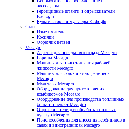
Вспомогательное оборудование и
аксессуары
Гербицидные штанги и опрыскиватели
Kadioglu
Культиваторы и мульчеры Kadioglu
Graecus
Измельчители
Косилки
Обрезчик ветвей
Mecagro
Агрегат для посадки винограда Mecagro
Бороны Mecagro
Машины для приготовления рабочей
жидкости Mecagro
Машины для садов и виноградников
Mecagro
Мульчеры Mecagro
Оборудование для приготовления
комбикормов Mecagro
Оборудование для производства топливных
брикет и пеллет Mecagro
Опрыскиватели для обработки полевых
культур Mecagro
Приспособления для внесения гербицидов в
садах и виноградниках Mecagro