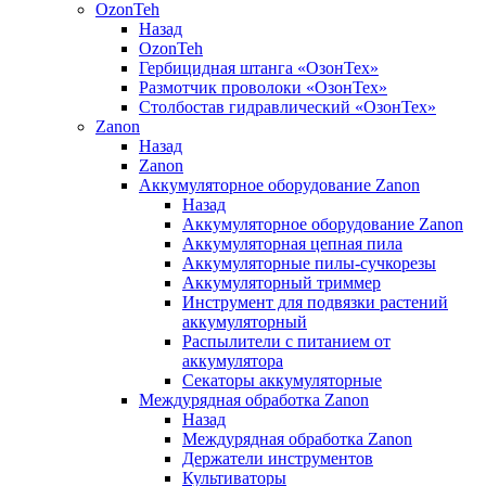
OzonTeh
Назад
OzonTeh
Гербицидная штанга «ОзонТех»
Размотчик проволоки «ОзонТех»
Столбостав гидравлический «ОзонТех»
Zanon
Назад
Zanon
Аккумуляторное оборудование Zanon
Назад
Аккумуляторное оборудование Zanon
Аккумуляторная цепная пила
Аккумуляторные пилы-сучкорезы
Аккумуляторный триммер
Инструмент для подвязки растений
аккумуляторный
Распылители с питанием от
аккумулятора
Секаторы аккумуляторные
Междурядная обработка Zanon
Назад
Междурядная обработка Zanon
Держатели инструментов
Культиваторы