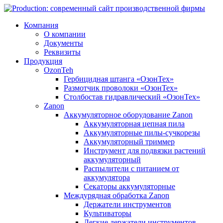
Компания
О компании
Документы
Реквизиты
Продукция
OzonTeh
Гербицидная штанга «ОзонТех»
Размотчик проволоки «ОзонТех»
Столбостав гидравлический «ОзонТех»
Zanon
Аккумуляторное оборудование Zanon
Аккумуляторная цепная пила
Аккумуляторные пилы-сучкорезы
Аккумуляторный триммер
Инструмент для подвязки растений
аккумуляторный
Распылители с питанием от
аккумулятора
Секаторы аккумуляторные
Междурядная обработка Zanon
Держатели инструментов
Культиваторы
Легкие держатели инструментов