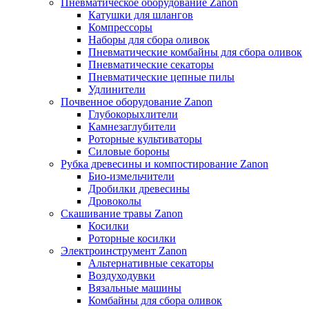
Пневматическое оборудование Zanon
Катушки для шлангов
Компрессоры
Наборы для сбора оливок
Пневматические комбайны для сбора оливок
Пневматические секаторы
Пневматические цепные пилы
Удлинители
Почвенное оборудование Zanon
Глубокорыхлители
Камнезаглубители
Роторные культиваторы
Силовые бороны
Рубка древесины и компостирование Zanon
Био-измельчители
Дробилки древесины
Дровоколы
Скашивание травы Zanon
Косилки
Роторные косилки
Электроинструмент Zanon
Альтернативные секаторы
Воздуходувки
Вязальные машины
Комбайны для сбора оливок