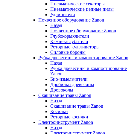
Пневматические секаторы
Пневматические цепные пилы
Удлинители
Почвенное оборудование Zanon
Назад
Почвенное оборудование Zanon
Глубокорыхлители
Камнезаглубители
Роторные культиваторы
Силовые бороны
Рубка древесины и компостирование Zanon
Назад
Рубка древесины и компостирование
Zanon
Био-измельчители
Дробилки древесины
Дровоколы
Скашивание травы Zanon
Назад
Скашивание травы Zanon
Косилки
Роторные косилки
Электроинструмент Zanon
Назад
Электроинструмент Zanon